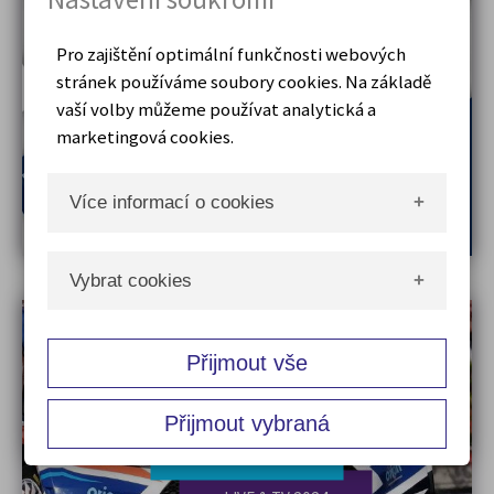
Pro zajištění optimální funkčnosti webových
stránek používáme soubory cookies. Na základě
SHOP & VSTUPENKY
vaší volby můžeme používat analytická a
marketingová cookies.
Více informací o cookies
Co jsou cookies
Vybrat cookies
Cookies jsou malé textové soubory používané
webovými stránkami na internetu. Tyto
Ano
soubory jsou uloženy ve vašem prohlížeči a
vznikají na straně serveru při návštěvě
Technická cookies
webových stránek nebo na straně klienta v
LIVE 2024
prohlížeči (např. javascriptem nebo ruční
Ne
úpravou). Cookies jsou používány při