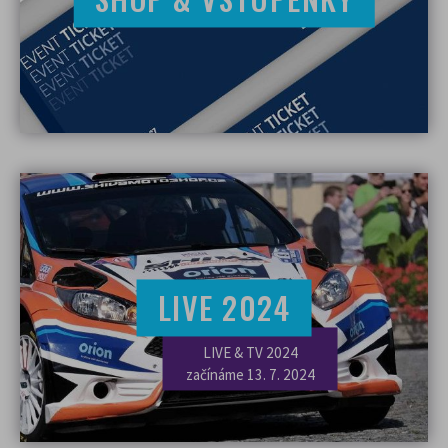
Původ cookies se Vašem prohlížeči může být
ovlivněn první stranou (webovými stránkami),
Vámi (cookies můžete přidávat / měnit /
mazat např. přes nástroje pro vývojáře) nebo
třetí stranou (vložené nástroje pro analýzu
návštěvnosti a marketing).
Dále cookies dělíme na
nezbytně nutná
(technická)
, která slouží ke správné funkci
webových stránek. Souhlas s použitím
technických cookies je automaticky platný.
Spolu s technickými cookies můžete také
LIVE 2024
povolit
volitelná cookies (statistická a
marketingová)
, která ukládáme do vašeho
zařízení pouze na základě vašeho souhlasu a
LIVE & TV 2024
začínáme 13. 7. 2024
mohou být zpracována třetí stranou (např.
Google analytics, Facebook pixel apod.).
Statistická cookies nám pomáhají vylepšovat