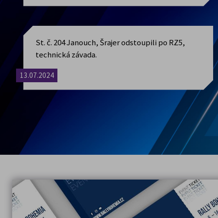
Z hlediska času se cookies dělí n
provedené akci uživatelem (např. 
St. č. 204 Janouch, Šrajer odstoupili po RZ5,
spuštění a jejich platnost vyprší v z
technická závada.
Původ cookies se Vašem prohlížeči
13.07.2024
mazat např. přes nástroje pro vývo
Dále cookies dělíme na
nezbytně 
technických cookies je automatic
marketingová)
, která ukládáme 
(např. Google analytics, Facebook
návštěvy. Pomocí marketingových 
webových stránek.
Zakázání cookies v prohlížeč
Bez vašeho souhlasu do prohlíž