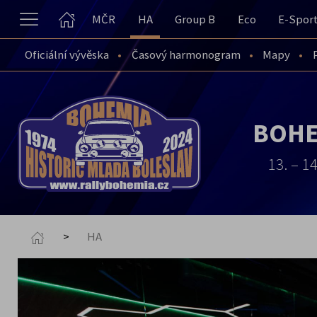
MČR
HA
Group B
Eco
E-Spor
Oficiální vývěska
Časový harmonogram
Mapy
BOHE
13. – 1
HA