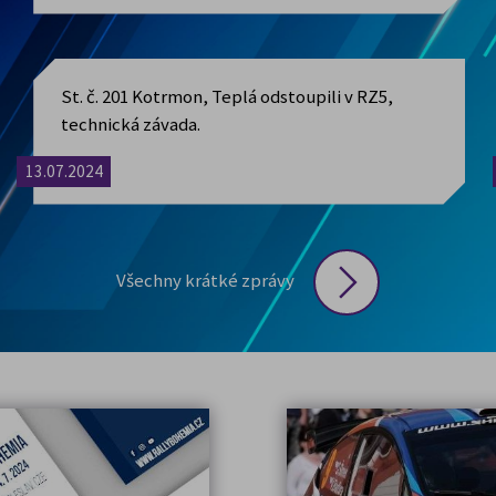
a krátkodobá, která jsou automaticky vymazána při zavření web
při odhlášení z webových stránek) a dlouhodobá, která zůstávaj
St. č. 201 Kotrmon, Teplá odstoupili v RZ5,
ávislosti na jejich nastavení.
technická závada.
 může být ovlivněn první stranou (webovými stránkami), Vámi 
13.07.2024
jáře) nebo třetí stranou (vložené nástroje pro analýzu návštěvn
nutná (technická)
, která slouží ke správné funkci webových 
ky platný. Spolu s technickými cookies můžete také povolit
vol
Všechny krátké zprávy
do vašeho zařízení pouze na základě vašeho souhlasu a mohou 
 pixel apod.). Statistická cookies nám pomáhají vylepšovat web
cookies vám můžeme nabídnout přesnější reklamní obsah podle
i
eče neukládáme žádná volitelná cookies.
Zakázáním všech co