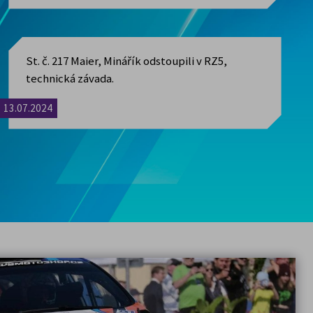
ového prohlížeče nebo při
í v prohlížeči i po jeho opětovném
St. č. 217 Maier, Minářík odstoupili v RZ5,
technická závada.
(cookies můžete přidávat / měnit /
13.07.2024
osti a marketing).
stránek. Souhlas s použitím
itelná cookies (statistická a
být zpracována třetí stranou
ové stránky na základě vaší
 zájmu z již navštívených
okies v prohlížeči může docházet