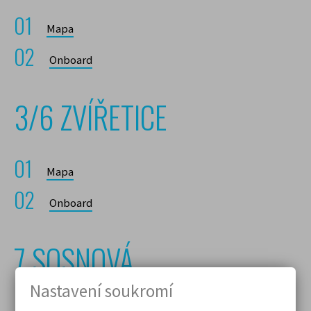
Mapa
Onboard
3/6 ZVÍŘETICE
Mapa
Onboard
7 SOSNOVÁ
Nastavení soukromí