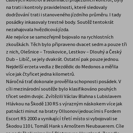
na trati i kontroly pravidelnosti, které sledovaly
dodržování trati i stanoveného jízdního průměru. I tady
posádky inkasovaly trestné body. Soutěž tentokrát
nezahajovala hvězdicová jízda.
Ale nejvíce se samozřejmě bojovalo na rychlostních
zkouškách. Těch bylo připraveno dvacet sedm a pouze tři
z nich, Olešnice – Troskovice, Lestkov – Dlouhý a Český
Dub – Libíč, se jely dvakrát. Ostatní pak pouze jednou.
Nejdelší erzeta vedla z Bezdědic do Medonos a měřila
více jak čtyřicet jedna kilometrů.
Náročná trať dokonale prověřila schopnosti posádek. V
cíli mezinárodní soutěže bylo klasifikováno pouhých
třicet sedm dvojic. Zvítězili Václav Blahna s Lubislavem
Hlávkou na Škodě 130 RS s výrazným náskokem více jak
patnácti minut na bratry Ollsonovi jedoucími s Fordem
Escort RS 2000 a vynikající třetí místo si vybojovali se
Škodou 110 L Tomáš Hank s Arnoštem Neubauerem. Cíle