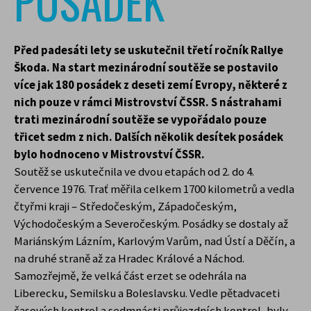
POSÁDEK
Před padesáti lety se uskutečnil třetí ročník Rallye
Škoda. Na start mezinárodní soutěže se postavilo
více jak 180 posádek z deseti zemí Evropy, některé z
nich pouze v rámci Mistrovství ČSSR. S nástrahami
trati mezinárodní soutěže se vypořádalo pouze
třicet sedm z nich. Dalších několik desítek posádek
bylo hodnoceno v Mistrovství ČSSR.
Soutěž se uskutečnila ve dvou etapách od 2. do 4.
července 1976. Trať měřila celkem 1700 kilometrů a vedla
čtyřmi kraji – Středočeským, Západočeským,
Východočeským a Severočeským. Posádky se dostaly až
Mariánským Lázním, Karlovým Varům, nad Ústí a Děčín, a
na druhé straně až za Hradec Králové a Náchod.
Samozřejmě, že velká část erzet se odehrála na
Liberecku, Semilsku a Boleslavsku. Vedle pětadvaceti
časových kontrol a sedmnácti průjezdních kontrol, byly