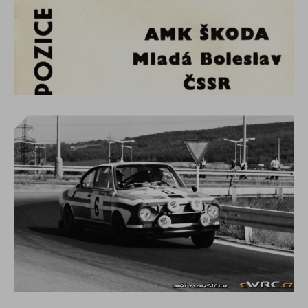
Vámi (cookies můžete přidávat / měnit /
mazat např. přes nástroje pro vývojáře) nebo
třetí stranou (vložené nástroje pro analýzu
návštěvnosti a marketing).
Dále cookies dělíme na
nezbytně nutná
(technická)
, která slouží ke správné funkci
webových stránek. Souhlas s použitím
technických cookies je automaticky platný.
Spolu s technickými cookies můžete také
povolit
volitelná cookies (statistická a
marketingová)
, která ukládáme do vašeho
zařízení pouze na základě vašeho souhlasu a
mohou být zpracována třetí stranou (např.
Google analytics, Facebook pixel apod.).
Statistická cookies nám pomáhají vylepšovat
webové stránky na základě vaší návštěvy.
Pomocí marketingových cookies vám