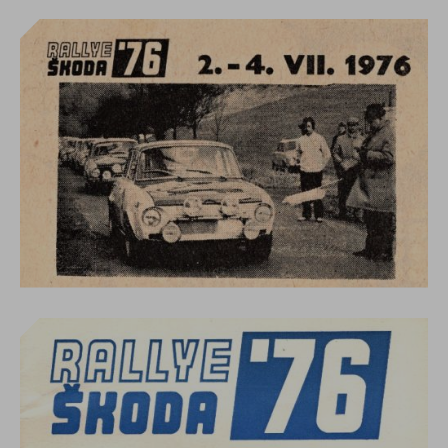
preference vyhledávání atd.).
Cookies nejsou
běžné nainstalované programy ve Vašem
zařízení, nemohou tedy ze své podstaty
šířit viry, číst důvěrné informace nebo
jinak narušit bezpečnost Vašeho zařízení.
Rozdělení cookies
Z hlediska času se cookies dělí na krátkodobá,
která jsou automaticky vymazána při zavření
webového prohlížeče nebo při provedené
akci uživatelem (např. při odhlášení z
webových stránek) a dlouhodobá, která
zůstávají v prohlížeči i po jeho opětovném
spuštění a jejich platnost vyprší v závislosti na
jejich nastavení.
Původ cookies se Vašem prohlížeči může být
ovlivněn první stranou (webovými stránkami),