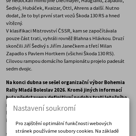
se nedočkali mimo jiné Dietmayer, Haugland, Zapadlo,
Šedivý, Hubáček, Kvaizar, Öttl, Ahrens a další. Nutno
dodat, že to byl první start vozů Škoda 130 RS a hned
vítězný.
V klasifikaci Mistrovství ČSSR, kam se započítávala
pouze část trati, vyhráli rovněž Blahna s Hlávkou. Druzí
skončili Jiří Šedivý s Jiřím Janečkem a třetí Milan
Zapadlo s Pavlem Hortkem (všichni Škoda 130 RS).
Cílovou rampou domácího šampionátu projelo padesát
sedm dvojic.
Na konci dubna se sešel organizační výbor Bohemia
Rally Mladá Boleslav 2026. Kromě jiných informací
byla představena definitivní podoba trati letošního
ročníku, který se pojede 11. a 12. července.
Nastavení soukromí
Připraveno je čtrnáct rychlostních zkoušek. Bližší
informace se dozvíte v další tiskové zprávě.
Pro zajištění optimální funkčnosti webových
stránek používáme soubory cookies. Na základě
www.rallybohemia.cz