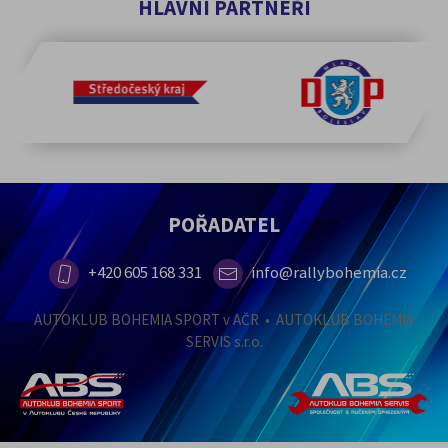
HLAVNÍ PARTNEŘI
POŘADATEL
+420 605 168 331
info@rallybohemia.cz
AUTOKLUB BOHEMIA SPORT v AČR • AUTOKLUB BOHEMIA
SERVIS s.r.o.