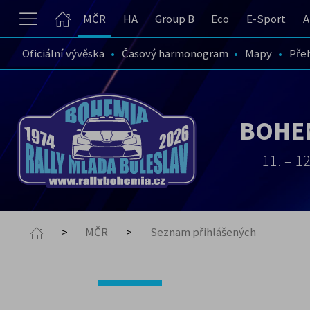
MČR
HA
Group B
Eco
E-Sport
A
Oficiální vývěska
Časový harmonogram
Mapy
Pře
BOHEM
11. – 1
MČR
Seznam přihlášených