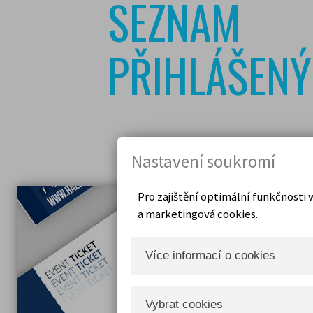
SEZNAM
PŘIHLÁŠEN
Nastavení soukromí
Pro zajištění optimální funkčnost
a marketingová cookies.
Více informací o cookies
Co jsou cookies
Vybrat cookies