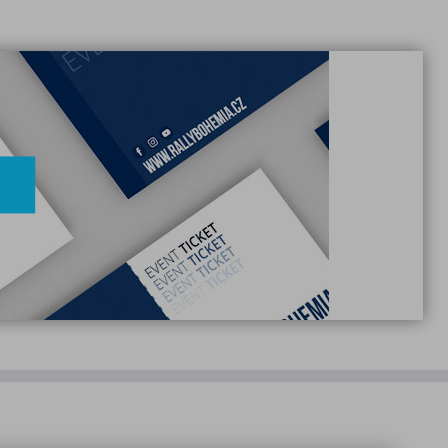
osti a marketing).
stránek. Souhlas s použitím
itelná cookies (statistická a
být zpracována třetí stranou
ové stránky na základě vaší
 zájmu z již navštívených
okies v prohlížeči může docházet
ápovědou vašeho prohlížeče: