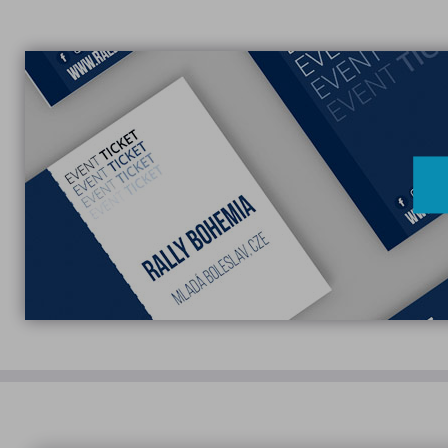
mazat např. přes nástroje pro vývo
Dále cookies dělíme na
nezbytně 
technických cookies je automatic
marketingová)
, která ukládáme 
(např. Google analytics, Facebook
návštěvy. Pomocí marketingových 
webových stránek.
Zakázání cookies v prohlížeč
Bez vašeho souhlasu do prohlíž
k nefunkčnostem některých částí 
Google Chrome
Microsoft Edge
Safari
Opera