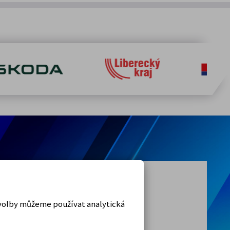
RZ 5,6,7,8 zpožděny o 10 minut.
 volby můžeme používat analytická