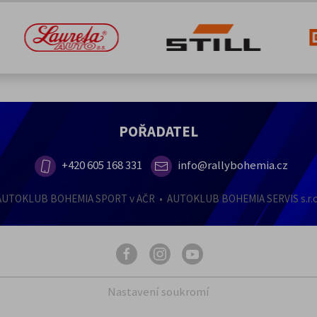
POŘADATEL
+420 605 168 331
info@rallybohemia.cz
AUTOKLUB BOHEMIA SPORT v AČR • AUTOKLUB BOHEMIA SERVIS s.r.o
Nastavení soukromí