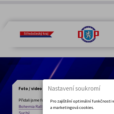
Nastavení soukromí
Foto / video
Přidali jsme fotogalerii:
Pro zajištění optimální funkčnost
Bohemia Rally 2026, sobota 11. 7. – foto Eda
a marketingová cookies.
Suchý