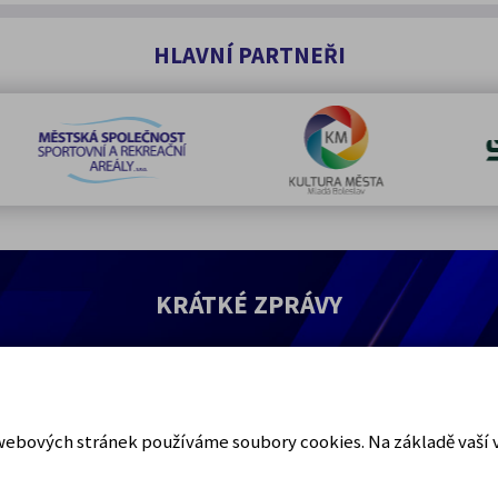
HLAVNÍ PARTNEŘI
KRÁTKÉ ZPRÁVY
St. č. 402 Kališ Ivan, Kališová Alena odstoupili v
RZ6, technická závada.
i webových stránek používáme soubory cookies. Na základě vaší