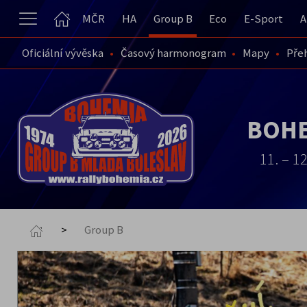
MČR
HA
Group B
Eco
E-Sport
A
Oficiální vývěska
Časový harmonogram
Mapy
Pře
BOHE
11. – 1
Group B