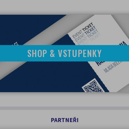
jáře) nebo třetí stranou (vložené nástroje pro analýzu návštěvn
nutná (technická)
, která slouží ke správné funkci webových 
ky platný. Spolu s technickými cookies můžete také povolit
vol
do vašeho zařízení pouze na základě vašeho souhlasu a mohou 
 pixel apod.). Statistická cookies nám pomáhají vylepšovat web
cookies vám můžeme nabídnout přesnější reklamní obsah podle
SHOP & VSTUPENKY
i
eče neukládáme žádná volitelná cookies.
Zakázáním všech co
webu. Více informací k zákazu cookies najdete v souborech s n
PARTNEŘI