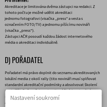
Pro internet:
Akreditace je limitována dvěma zástupci na redakci. Z
tohoto počtu je možné udělit akreditaci
jednomu fotografovi (visačka „press“ a vesta s
označením FOTO/TV) a jednomu píšícímu novináři
(visačka „press“).
Zástupci AČR posoudí každou žádost internetového
média o akreditaci individuálně.
D) POŘADATEL
Pořadatel má právo doplnit do seznamu akreditovaných
lokální media z okolí rally (tito novináři musí splňovat
standardní akreditační podmínky a absolvovat školení
novinářů). Počet těchto akreditací činí 4 regionální
novináři (2x visačka „press“ a vesta s označením FOTO/TV
Nastavení soukromí
a 2 píšící novináře s visačkou „press“).