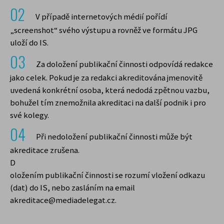
V cookies mohou být uloženy jakékoli textové
informace (např. aktivní přihlášení,
V případě internetových médií pořídí
preference vyhledávání atd.).
Cookies nejsou
„screenshot“ svého výstupu a rovněž ve formátu JPG
běžné nainstalované programy ve Vašem
uloží do IS.
zařízení, nemohou tedy ze své podstaty
Za doložení publikační činnosti odpovídá redakce
šířit viry, číst důvěrné informace nebo
jinak narušit bezpečnost Vašeho zařízení.
jako celek. Pokud je za redakci akreditována jmenovitě
uvedená konkrétní osoba, která nedodá zpětnou vazbu,
Rozdělení cookies
bohužel tím znemožnila akreditaci na další podnik i pro
své kolegy.
Z hlediska času se cookies dělí na krátkodobá,
která jsou automaticky vymazána při zavření
Při nedoložení publikační činnosti může být
webového prohlížeče nebo při provedené
akreditace zrušena.
akci uživatelem (např. při odhlášení z
D
webových stránek) a dlouhodobá, která
oložením publikační činnosti se rozumí vložení odkazu
zůstávají v prohlížeči i po jeho opětovném
(dat) do IS, nebo zasláním na email
spuštění a jejich platnost vyprší v závislosti na
akreditace@mediadelegat.cz.
jejich nastavení.