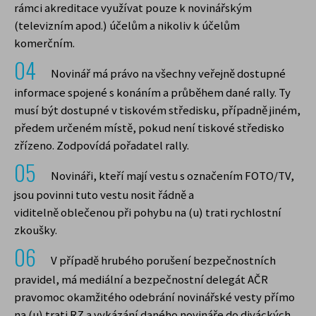
rámci akreditace využívat pouze k novinářským
webové stránky na základě vaší návštěvy.
(televizním apod.) účelům a nikoliv k účelům
Pomocí marketingových cookies vám
komerčním.
můžeme nabídnout přesnější reklamní obsah
podle zájmu z již navštívených webových
Novinář má právo na všechny veřejně dostupné
stránek.
informace spojené s konáním a průběhem dané rally. Ty
musí být dostupné v tiskovém středisku, případně jiném,
Zakázání cookies v prohlížeči
předem určeném místě, pokud není tiskové středisko
zřízeno. Zodpovídá pořadatel rally.
Bez vašeho souhlasu do prohlížeče
neukládáme žádná volitelná cookies.
Novináři, kteří mají vestu s označením FOTO/TV,
Zakázáním všech cookies v prohlížeči může
jsou povinni tuto vestu nosit řádně a
docházet k nefunkčnostem některých částí
viditelně oblečenou při pohybu na (u) trati rychlostní
webu. Více informací k zákazu cookies najdete
zkoušky.
v souborech s nápovědou vašeho prohlížeče:
V případě hrubého porušení bezpečnostních
Google Chrome
pravidel, má mediální a bezpečnostní delegát AČR
Microsoft Edge
pravomoc okamžitého odebrání novinářské vesty přímo
Safari
na (u) trati RZ a vykázání daného novináře do diváckých