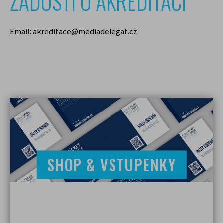
ŽÁDOSTÍ O AKREDITACI
Email: akreditace@mediadelegat.cz
SHOP & VSTUPENKY