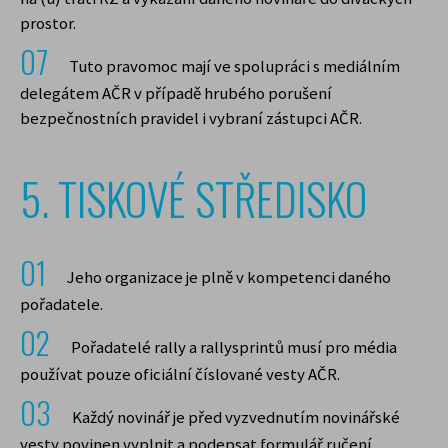
Opera
prostor.
Mozilla Firefox
Tuto pravomoc mají ve spolupráci s mediálním
delegátem AČR v případě hrubého porušení
bezpečnostních pravidel i vybraní zástupci AČR.
5. TISKOVÉ STŘEDISKO
Jeho organizace je plně v kompetenci daného
pořadatele.
Pořadatelé rally a rallysprintů musí pro média
používat pouze oficiální číslované vesty AČR.
Každý novinář je před vyzvednutím novinářské
vesty povinen vyplnit a podepsat formulář ručení