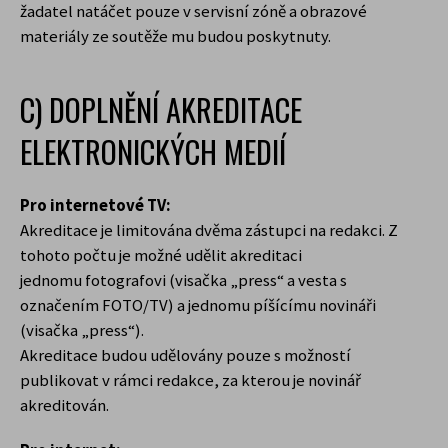
žadatel natáčet pouze v servisní zóně a obrazové
materiály ze soutěže mu budou poskytnuty.
C) DOPLNĚNÍ AKREDITACE
ELEKTRONICKÝCH MEDIÍ
Pro internetové TV:
Akreditace je limitována dvěma zástupci na redakci. Z
tohoto počtu je možné udělit akreditaci
jednomu fotografovi (visačka „press“ a vesta s
označením FOTO/TV) a jednomu píšícímu novináři
(visačka „press“).
Akreditace budou udělovány pouze s možností
publikovat v rámci redakce, za kterou je novinář
akreditován.