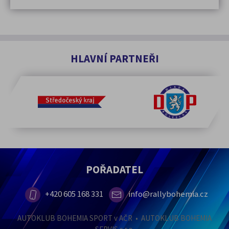
HLAVNÍ PARTNEŘI
POŘADATEL
+420 605 168 331
info@rallybohemia.cz
AUTOKLUB BOHEMIA SPORT v AČR • AUTOKLUB BOHEMIA