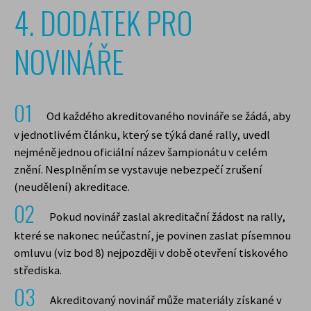
4. DODATEK PRO
Původ cookies se Vašem prohlížeči může být
ovlivněn první stranou (webovými stránkami),
NOVINÁŘE
Vámi (cookies můžete přidávat / měnit /
mazat např. přes nástroje pro vývojáře) nebo
třetí stranou (vložené nástroje pro analýzu
návštěvnosti a marketing).
Od každého akreditovaného novináře se žádá, aby
Dále cookies dělíme na
nezbytně nutná
v jednotlivém článku, který se týká dané rally, uvedl
(technická)
, která slouží ke správné funkci
nejméně jednou oficiální název šampionátu v celém
webových stránek. Souhlas s použitím
znění. Nesplněním se vystavuje nebezpečí zrušení
technických cookies je automaticky platný.
(neudělení) akreditace.
Spolu s technickými cookies můžete také
Pokud novinář zaslal akreditační žádost na rally,
povolit
volitelná cookies (statistická a
marketingová)
, která ukládáme do vašeho
které se nakonec neúčastní, je povinen zaslat písemnou
zařízení pouze na základě vašeho souhlasu a
omluvu (viz bod 8) nejpozději v době otevření tiskového
mohou být zpracována třetí stranou (např.
střediska.
Google analytics, Facebook pixel apod.).
Akreditovaný novinář může materiály získané v
Statistická cookies nám pomáhají vylepšovat