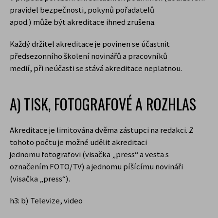
pravidel bezpečnosti, pokynů pořadatelů
apod.) může být akreditace ihned zrušena.
Každý držitel akreditace je povinen se účastnit
předsezonního školení novinářů a pracovníků
medií, při neúčasti se stává akreditace neplatnou.
A) TISK, FOTOGRAFOVÉ A ROZHLAS
Akreditace je limitována dvěma zástupci na redakci. Z
tohoto počtu je možné udělit akreditaci
jednomu fotografovi (visačka „press“ a vesta s
označením FOTO/TV) a jednomu píšícímu novináři
(visačka „press“).
h3: b) Televize, video