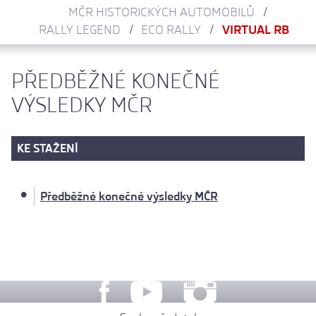
MČR HISTORICKÝCH AUTOMOBILŮ
RALLY LEGEND
ECO RALLY
VIRTUAL RB
PŘEDBĚŽNÉ KONEČNÉ
VÝSLEDKY MČR
KE STAŽENÍ
Předběžné konečné výsledky MČR
[225]