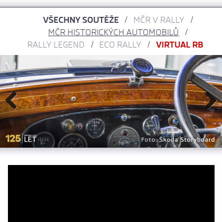
VŠECHNY SOUTĚŽE
MČR V RALLY
MČR HISTORICKÝCH AUTOMOBILŮ
RALLY LEGEND
ECO RALLY
VIRTUAL RB
Previous
Next