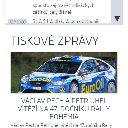
spoustu zajímavých diváckých
zážitků.
celý článek
▼
St. č. 54 Widlak, Wloch odstoupili
12.7.2020
po RZ 17, technická závada-
gearbox.
TISKOVÉ ZPRÁVY
MČR- Závěrečnou RZ Staroměstská
12.7.2020
projely posádky v letošní Rally
Bohemia v pořadí do celkové
předběžné klasifikace Pech, Uhel;
+6,4 sekundy Kopecký, Hloušek;
+49,8 sekundy Huttunen, Lukka;
+1:04,7 Mareš, Bucha; +1:54,7
Černý, Černohorský; +1:58,3
Wagner, Winter.
VÁCLAV PECH A PETR UHEL
VÍTĚZÍ NA 47. ROČNÍKU RALLY
ECO RALLY
12.7.2020
V soutěži ECO energy Rally
BOHEMIA
Bohemia se nejúspornějším autem
Václav Pech a Petr Uhel vítězí na 47. ročníku Rally