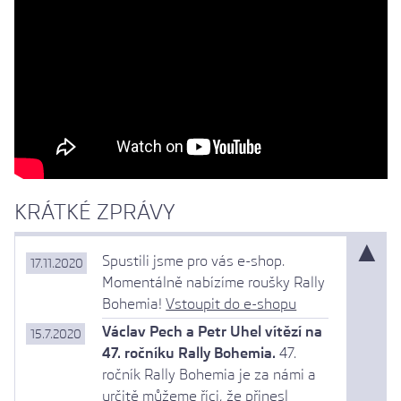
KRÁTKÉ ZPRÁVY
▲
Spustili jsme pro vás e-shop.
17.11.2020
Momentálně nabízíme roušky Rally
Bohemia!
Vstoupit do e-shopu
Václav Pech a Petr Uhel vítězí na
15.7.2020
47. ročníku Rally Bohemia.
47.
ročník Rally Bohemia je za námi a
určitě můžeme říci, že přinesl