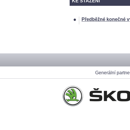
KE STAŽENÍ
Předběžné konečné 
[211]
Generální partne