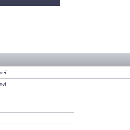
neři
neři
i
i
i
i