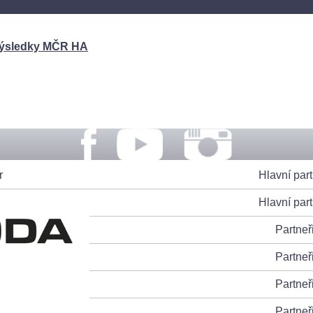
výsledky MČR HA
r
Hlavní part
Hlavní part
Partneř
Partneř
Partneř
Partneř