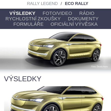
RALLY LEGEND
ECO RALLY
VÝSLEDKY
FOTO/VIDEO
RÁDIO
RYCHLOSTNÍ ZKOUŠKY
DOKUMENTY
FORMULÁŘE
OFICIÁLNÍ VÝVĚSKA
VÝSLEDKY