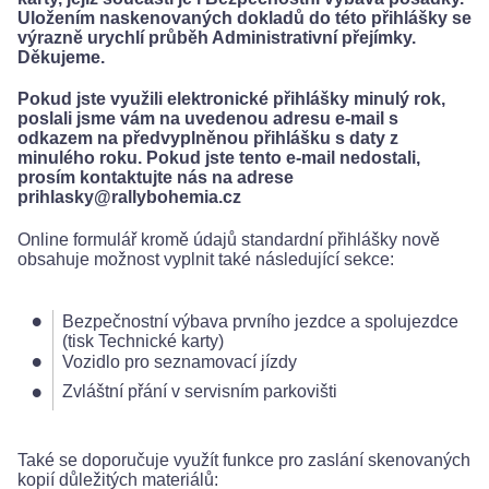
Uložením naskenovaných dokladů do této přihlášky se
výrazně urychlí průběh Administrativní přejímky.
Děkujeme.
Pokud jste využili elektronické přihlášky minulý rok,
poslali jsme vám na uvedenou adresu e-mail s
odkazem na předvyplněnou přihlášku s daty z
minulého roku. Pokud jste tento e-mail nedostali,
prosím kontaktujte nás na adrese
prihlasky@rallybohemia.cz
Online formulář kromě údajů standardní přihlášky nově
obsahuje možnost vyplnit také následující sekce:
Bezpečnostní výbava prvního jezdce a spolujezdce
(tisk Technické karty)
Vozidlo pro seznamovací jízdy
Zvláštní přání v servisním parkovišti
Také se doporučuje využít funkce pro zaslání skenovaných
kopií důležitých materiálů: